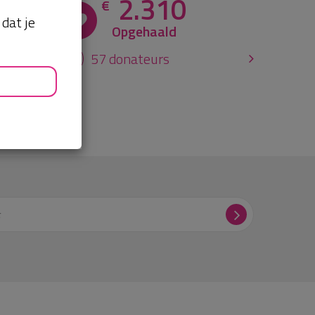
2.310
€
dat je
Opgehaald
57 donateurs