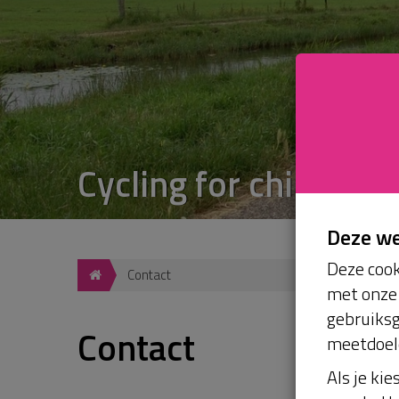
Cycling for children
Deze w
Deze cook
Contact
met onze 
gebruiksg
Contact
meetdoel
Als je kie