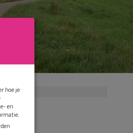
r hoe je
e
se- en
ormatie.
orden